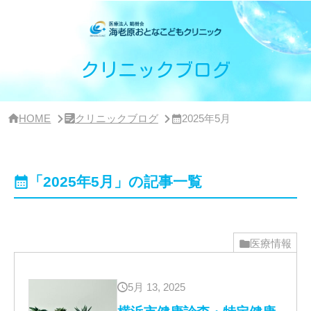
サ
イ
ド
バ
ー・
クリニックブログ
ク
リ
ニ
ッ
HOME
クリニックブログ
2025年5月
ク
概
要
「2025年5月」の記事一覧
医療情報
5月 13, 2025