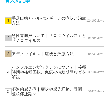
人気記事
手足口病とヘルパンギーナの症状と治療
124105views
方法
急性胃腸炎ついて｜『ロタウイルス』と
98704views
『ノロウイルス』
アデノウイルス｜症状と治療方法
85231views
インフルエンザワクチンについて｜接種
時期や接種回数、免疫の持続期間などを
35534views
解説
溶連菌感染症｜症状や感染経路、登園・
32428views
登校停止期間