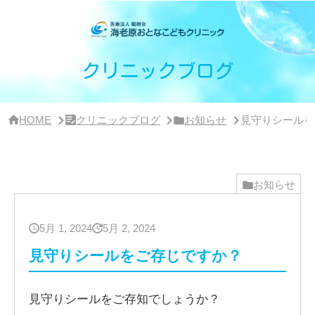
サ
イ
ド
バ
ー・
クリニックブログ
ク
リ
ニ
ッ
HOME
クリニックブログ
お知らせ
見守りシールを
ク
概
要
お知らせ
5月 1, 2024
5月 2, 2024
見守りシールをご存じですか？
見守りシールをご存知でしょうか？