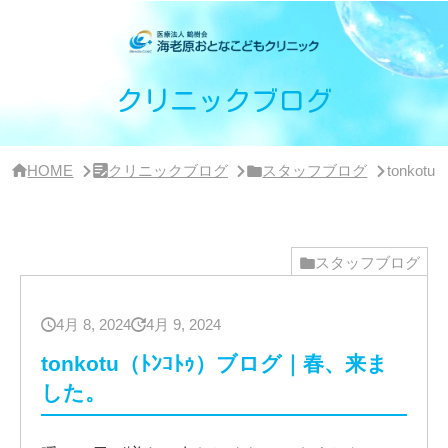
サ
イ
ド
バ
ー・
クリニックブログ
ク
リ
ニ
ッ
HOME
クリニックブログ
スタッフブログ
tonko
ク
概
要
スタッフブログ
4月 8, 2024
4月 9, 2024
tonkotu（ﾄﾝｺﾄｩ）ブログ｜春、来ま
した。