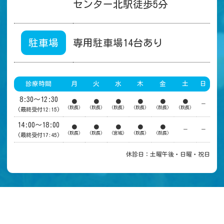
センター北駅徒歩5分
駐車場
専用駐車場14台あり
診療時間
月
火
水
木
金
土
日
8:30～12:30
●
●
●
●
●
●
－
(院長)
(院長)
(院長)
(院長)
(院長)
(院長)
(最終受付12:15)
14:00～18:00
●
●
●
●
●
－
－
(院長)
(院長)
(宮城)
(院長)
(院長)
(最終受付17:45)
休診日：土曜午後・日曜・祝日